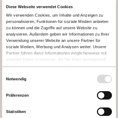
estratégica. Símbolo de numerosos 
Diese Webseite verwendet Cookies
conflictos, hoy su emblema es la fortaleza 
sobre los ríos Danubio y Sava. Hay mucho 
Wir verwenden Cookies, um Inhalte und Anzeigen zu
por descubrir, como el único baño turco 
personalisieren, Funktionen für soziale Medien anbieten
zu können und die Zugriffe auf unsere Website zu
conservado de principios del siglo XIX y el 
analysieren. Außerdem geben wir Informationen zu Ihrer
Museo Nacional. Su rica mezcla cultural 
Verwendung unserer Website an unsere Partner für
también se refleja en la gastronomía, con 
soziale Medien, Werbung und Analysen weiter. Unsere
platos influenciados por las cocinas turca y 
Partner führen diese Informationen möglicherweise mit
húngara, y repostería con toques austriaco-
weiteren Daten zusammen, die Sie ihnen bereitgestellt
bohemios. ¡Un verdadero placer para los 
haben oder die sie im Rahmen Ihrer Nutzung der Dienste
sentidos!
gesammelt haben.
Einwilligungsauswahl
Notwendig
Präferenzen
Statistiken