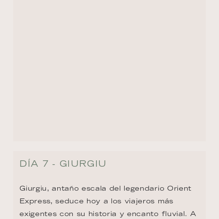
DÍA 7 - GIURGIU
Giurgiu, antaño escala del legendario Orient 
Express, seduce hoy a los viajeros más 
exigentes con su historia y encanto fluvial. A 
orillas del Danubio, su torre del reloj 
otomana y las ruinas de la fortaleza del siglo 
XIV evocan un pasado estratégico. 
Conectada por un majestuoso puente de 
acero con Bulgaria, esta ciudad fronteriza 
invita a descubrir la elegancia de una 