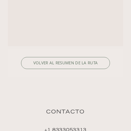
CONTACTO
+1 8333053313
US.reservations@riverside-cruises.com
Riverside Collection
Wexstraße 16
D-20355 Hamburg
DESCUBRIR
Filosofía