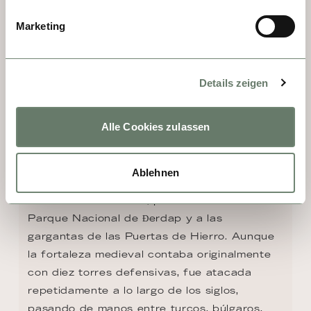
Marketing
Details zeigen
DÍA 5 - GOLUBAC
Alle Cookies zulassen
Bastión durante las épocas romana y 
bizantina, el pueblo serbio oriental de 
Golubac está rodeado de fascinantes 
Ablehnen
yacimientos arqueológicos y de la imponente 
Fortaleza de Golubac, puerta de entrada al 
Parque Nacional de Đerdap y a las 
gargantas de las Puertas de Hierro. Aunque 
la fortaleza medieval contaba originalmente 
con diez torres defensivas, fue atacada 
repetidamente a lo largo de los siglos, 
pasando de manos entre turcos, búlgaros, 