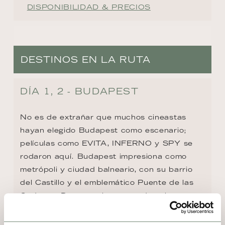
DISPONIBILIDAD & PRECIOS
DESTINOS EN LA RUTA
DÍA 1, 2 - BUDAPEST
No es de extrañar que muchos cineastas 
hayan elegido Budapest como escenario; 
películas como EVITA, INFERNO y SPY se 
rodaron aquí. Budapest impresiona como 
metrópoli y ciudad balneario, con su barrio 
del Castillo y el emblemático Puente de las 
Cadenas. Destacan las casas de colores 
pastel en Herrengasse, la Galería Nacional y 
el Laberinto, que también sirvió como 