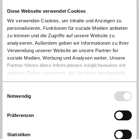
prisión. Su preso más famoso fue Vlad 
Diese Webseite verwendet Cookies
Tepes de Transilvania, conocido en la 
Wir verwenden Cookies, um Inhalte und Anzeigen zu
historia y en los cuentos como el Conde 
personalisieren, Funktionen für soziale Medien anbieten
Drácula. ¡Aquí hay mucho por ver y 
zu können und die Zugriffe auf unsere Website zu
experimentar!
analysieren. Außerdem geben wir Informationen zu Ihrer
Verwendung unserer Website an unsere Partner für
soziale Medien, Werbung und Analysen weiter. Unsere
Partner führen diese Informationen möglicherweise mit
weiteren Daten zusammen, die Sie ihnen bereitgestellt
haben oder die sie im Rahmen Ihrer Nutzung der Dienste
gesammelt haben.
Einwilligungsauswahl
Notwendig
Präferenzen
Statistiken
DÍA 3 - BRATISLAVA