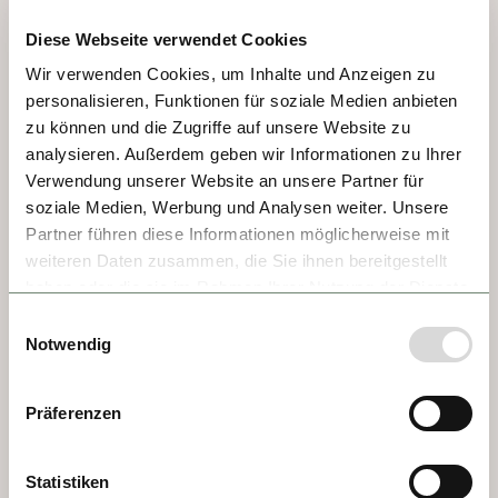
prisión. Su preso más famoso fue Vlad 
Diese Webseite verwendet Cookies
Tepes de Transilvania, conocido en la 
Wir verwenden Cookies, um Inhalte und Anzeigen zu
historia y en los cuentos como el Conde 
personalisieren, Funktionen für soziale Medien anbieten
Drácula. ¡Aquí hay mucho por ver y 
zu können und die Zugriffe auf unsere Website zu
experimentar!
analysieren. Außerdem geben wir Informationen zu Ihrer
Verwendung unserer Website an unsere Partner für
soziale Medien, Werbung und Analysen weiter. Unsere
Partner führen diese Informationen möglicherweise mit
weiteren Daten zusammen, die Sie ihnen bereitgestellt
haben oder die sie im Rahmen Ihrer Nutzung der Dienste
gesammelt haben.
Einwilligungsauswahl
Notwendig
Präferenzen
Statistiken
DÍA 3 - BRATISLAVA