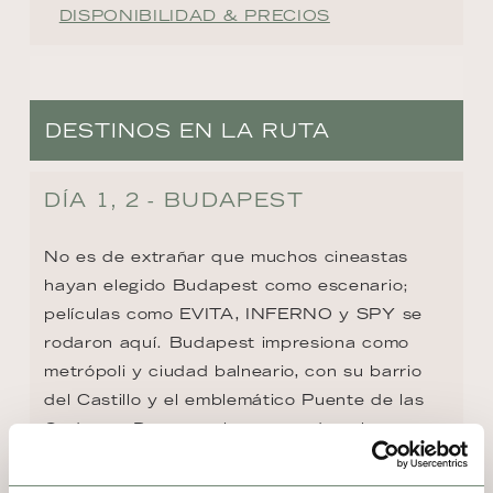
DISPONIBILIDAD & PRECIOS
DESTINOS EN LA RUTA
DÍA 1, 2 - BUDAPEST
No es de extrañar que muchos cineastas 
hayan elegido Budapest como escenario; 
películas como EVITA, INFERNO y SPY se 
rodaron aquí. Budapest impresiona como 
metrópoli y ciudad balneario, con su barrio 
del Castillo y el emblemático Puente de las 
Cadenas. Destacan las casas de colores 
pastel en Herrengasse, la Galería Nacional y 
el Laberinto, que también sirvió como 