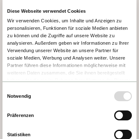
prisión. Su preso más famoso fue Vlad 
Diese Webseite verwendet Cookies
Tepes de Transilvania, conocido en la 
Wir verwenden Cookies, um Inhalte und Anzeigen zu
historia y en los cuentos como el Conde 
personalisieren, Funktionen für soziale Medien anbieten
Drácula. ¡Aquí hay mucho por ver y 
zu können und die Zugriffe auf unsere Website zu
experimentar!
analysieren. Außerdem geben wir Informationen zu Ihrer
Verwendung unserer Website an unsere Partner für
soziale Medien, Werbung und Analysen weiter. Unsere
Partner führen diese Informationen möglicherweise mit
weiteren Daten zusammen, die Sie ihnen bereitgestellt
haben oder die sie im Rahmen Ihrer Nutzung der Dienste
gesammelt haben.
Einwilligungsauswahl
Notwendig
Präferenzen
Statistiken
DÍA 3 - BRATISLAVA