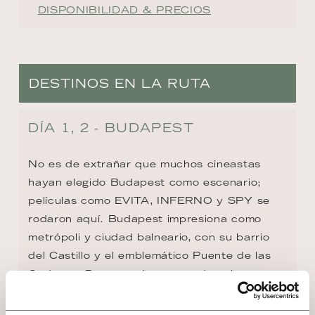
DISPONIBILIDAD & PRECIOS
DESTINOS EN LA RUTA
DÍA 1, 2 - BUDAPEST
No es de extrañar que muchos cineastas 
hayan elegido Budapest como escenario; 
películas como EVITA, INFERNO y SPY se 
rodaron aquí. Budapest impresiona como 
metrópoli y ciudad balneario, con su barrio 
del Castillo y el emblemático Puente de las 
Cadenas. Destacan las casas de colores 
pastel en Herrengasse, la Galería Nacional y 
el Laberinto, que también sirvió como 