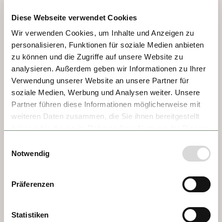
prisión. Su preso más famoso fue Vlad 
Diese Webseite verwendet Cookies
Tepes de Transilvania, conocido en la 
Wir verwenden Cookies, um Inhalte und Anzeigen zu
historia y en los cuentos como el Conde 
personalisieren, Funktionen für soziale Medien anbieten
Drácula. ¡Aquí hay mucho por ver y 
zu können und die Zugriffe auf unsere Website zu
experimentar!
analysieren. Außerdem geben wir Informationen zu Ihrer
Verwendung unserer Website an unsere Partner für
soziale Medien, Werbung und Analysen weiter. Unsere
Partner führen diese Informationen möglicherweise mit
weiteren Daten zusammen, die Sie ihnen bereitgestellt
haben oder die sie im Rahmen Ihrer Nutzung der Dienste
gesammelt haben.
Einwilligungsauswahl
Notwendig
Präferenzen
Statistiken
DÍA 3 - BRATISLAVA