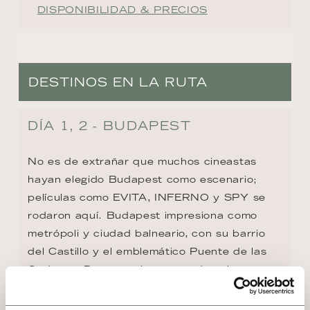
DISPONIBILIDAD & PRECIOS
DESTINOS EN LA RUTA
DÍA 1, 2 - BUDAPEST
No es de extrañar que muchos cineastas 
hayan elegido Budapest como escenario; 
películas como EVITA, INFERNO y SPY se 
rodaron aquí. Budapest impresiona como 
metrópoli y ciudad balneario, con su barrio 
del Castillo y el emblemático Puente de las 
Cadenas. Destacan las casas de colores 
pastel en Herrengasse, la Galería Nacional y 
el Laberinto, que también sirvió como 