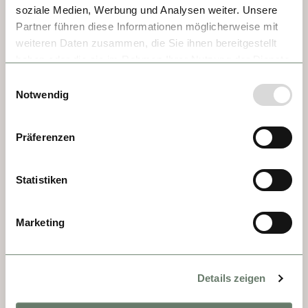
carruajes cruzan plazas que respiran 
soziale Medien, Werbung und Analysen weiter. Unsere
historia y refinamiento.
Partner führen diese Informationen möglicherweise mit
weiteren Daten zusammen, die Sie ihnen bereitgestellt
haben oder die sie im Rahmen Ihrer Nutzung der Dienste
gesammelt haben.
Einwilligungsauswahl
Notwendig
Präferenzen
Statistiken
Marketing
DÍA 7 - DÜRNSTEIN
Details zeigen
Dürnstein es un encantador pueblo de calles 
estrechas, dominado por la colegiata cuya 