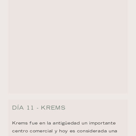
Entre sus lugares más destacados se 
encuentran el animado mercado de 
Körnermarkt, punto de encuentro tanto para 
locales como visitantes, y la histórica fábrica 
de tabaco, que en 1920 producía hasta 
75.000 cigarros Virginia al año. Actualmente, 
parte de este edificio industrial ha sido 
reconvertido para albergar una universidad 
y una encantadora galería de arte, 
fusionando así historia, cultura y educación 
en un mismo espacio.