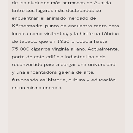
VOLVER AL RESUMEN DE LA RUTA
CONTACTO
+1 8333053313
US.reservations@riverside-cruises.com
Riverside Collection