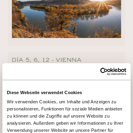
DÍA 5, 6, 12 - VIENNA
Viena es una sinfonía de elegancia imperial y 
vitalidad moderna. Antiguo corazón de 
imperios, hoy seduce con sus palacios 
Diese Webseite verwendet Cookies
barrocos, la majestuosidad de su catedral y 
Wir verwenden Cookies, um Inhalte und Anzeigen zu
museos de clase mundial. Aquí resonaron 
personalisieren, Funktionen für soziale Medien anbieten
Mozart y Strauss, pero también vibra el arte 
zu können und die Zugriffe auf unsere Website zu
contemporáneo. Cafeterías históricas invitan 
analysieren. Außerdem geben wir Informationen zu Ihrer
a saborear un Apfelstrudel, mientras 
Verwendung unserer Website an unsere Partner für