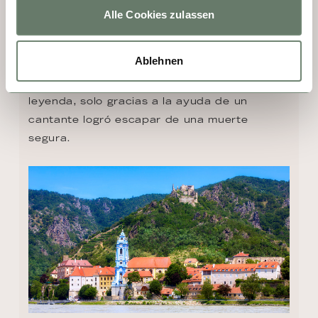
torre azul es conocida como el "dedo de 
Alle Cookies zulassen
Dios". En lo alto se encuentran las ruinas del 
castillo, donde se puede descubrir una 
Ablehnen
fascinante historia: el rey Ricardo Corazón 
de León fue encarcelado aquí y, según la 
leyenda, solo gracias a la ayuda de un 
cantante logró escapar de una muerte 
segura.