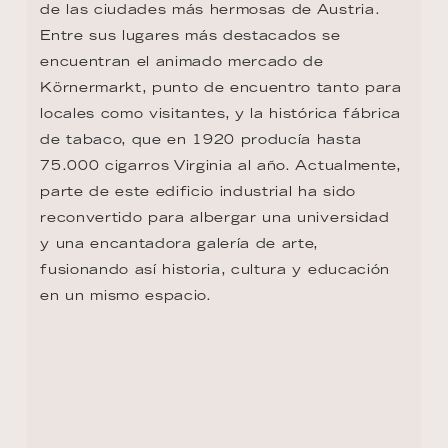
VOLVER AL RESUMEN DE LA RUTA
CONTACTO
+1 8333053313
US.reservations@riverside-cruises.com
Riverside Collection