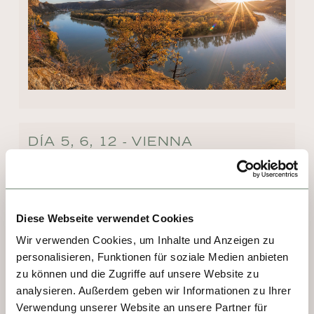
DÍA 5, 6, 12 - VIENNA
Viena es una sinfonía de elegancia imperial y 
vitalidad moderna. Antiguo corazón de 
imperios, hoy seduce con sus palacios 
Diese Webseite verwendet Cookies
barrocos, la majestuosidad de su catedral y 
Wir verwenden Cookies, um Inhalte und Anzeigen zu
museos de clase mundial. Aquí resonaron 
personalisieren, Funktionen für soziale Medien anbieten
Mozart y Strauss, pero también vibra el arte 
zu können und die Zugriffe auf unsere Website zu
contemporáneo. Cafeterías históricas invitan 
analysieren. Außerdem geben wir Informationen zu Ihrer
a saborear un Apfelstrudel, mientras 
Verwendung unserer Website an unsere Partner für