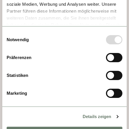
carruajes cruzan plazas que respiran 
soziale Medien, Werbung und Analysen weiter. Unsere
historia y refinamiento.
Partner führen diese Informationen möglicherweise mit
weiteren Daten zusammen, die Sie ihnen bereitgestellt
haben oder die sie im Rahmen Ihrer Nutzung der Dienste
gesammelt haben.
Einwilligungsauswahl
Notwendig
Präferenzen
Statistiken
Marketing
DÍA 7 - DÜRNSTEIN
Details zeigen
Dürnstein es un encantador pueblo de calles 
estrechas, dominado por la colegiata cuya 