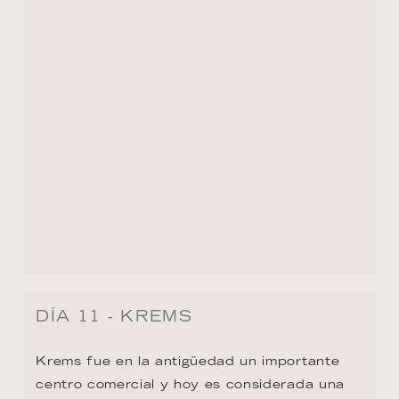
Entre sus lugares más destacados se 
encuentran el animado mercado de 
Körnermarkt, punto de encuentro tanto para 
locales como visitantes, y la histórica fábrica 
de tabaco, que en 1920 producía hasta 
75.000 cigarros Virginia al año. Actualmente, 
parte de este edificio industrial ha sido 
reconvertido para albergar una universidad 
y una encantadora galería de arte, 
fusionando así historia, cultura y educación 
en un mismo espacio.