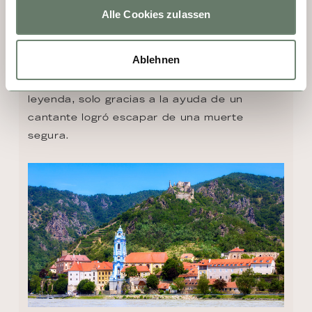
torre azul es conocida como el "dedo de 
Alle Cookies zulassen
Dios". En lo alto se encuentran las ruinas del 
castillo, donde se puede descubrir una 
Ablehnen
fascinante historia: el rey Ricardo Corazón 
de León fue encarcelado aquí y, según la 
leyenda, solo gracias a la ayuda de un 
cantante logró escapar de una muerte 
segura.