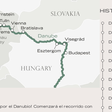
HIS
D
D
D
D
D
D
D
D
D
 por el Danubio! Comenzará el recorrido con
D