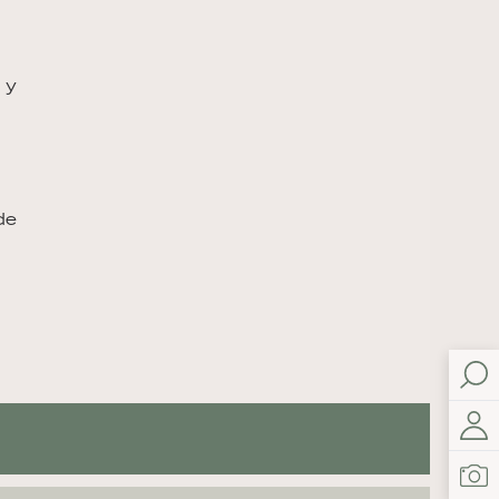
 y
de
,