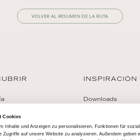
VOLVER AL RESUMEN DE LA RUTA
CUBRIR
INSPIRACIÓN
ía
Downloads
t Cookies
ar
e
 Inhalte und Anzeigen zu personalisieren, Funktionen für sozia
e Zugriffe auf unsere Website zu analysieren. Außerdem geben w
nta