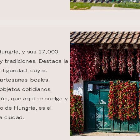
ungría, y sus 17,000 
y tradiciones. Destaca la 
ntigüedad, cuyas 
 artesanas locales, 
objetos cotidianos. 
ón, que aquí se cuelga y 
o de Hungría, es el 
a ciudad.