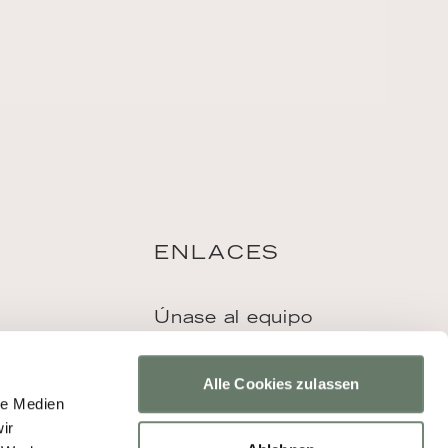
ENLACES
Únase al equipo
Agencia de viajes
Prensa
Alle Cookies zulassen
le Medien
ir