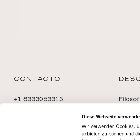
CONTACTO
DES
+1 8333053313
Filosof
US.reservations@riverside-
Rutas
cruises.com
Diese Webseite verwende
Reserv
Riverside Collection
Mi viaj
Wir verwenden Cookies, um
anbieten zu können und di
Wexstraße 16
Mi cue