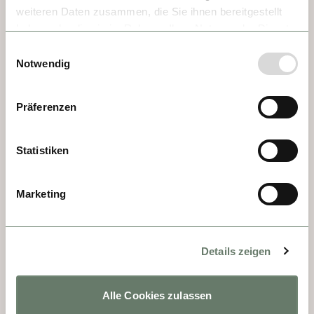
weiteren Daten zusammen, die Sie ihnen bereitgestellt
coronarse en Lyon y levantar un palacio en 
haben oder die sie im Rahmen Ihrer Nutzung der Dienste
Avignon. Un verdadero monumento.
gesammelt haben.
Einwilligungsauswahl
Notwendig
Präferenzen
Statistiken
Marketing
Details zeigen
DÍA 1, 2 - ARLES
Esta joya de la Provenza está rodeada por 
Alle Cookies zulassen
algunos de los parques naturales más bellos 