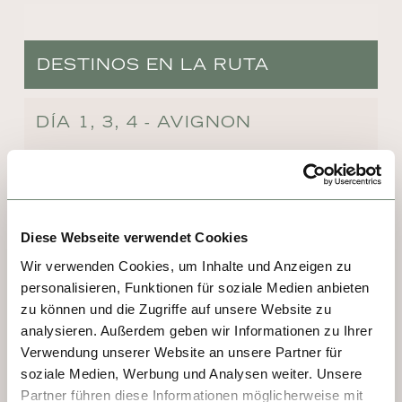
DESTINOS EN LA RUTA
DÍA 1, 3, 4 - AVIGNON
Es un símbolo de la ciudad. El Pont Saint-
Bénézet, que se curva sobre el Ródano, ha 
estado allí desde 1840 y se hizo famoso 
mundialmente por la canción Sur le pont 
Diese Webseite verwendet Cookies
d'Avignon. Quienes lo cruzan se encuentran 
Wir verwenden Cookies, um Inhalte und Anzeigen zu
frente al Palacio de los Papas, uno de los 
personalisieren, Funktionen für soziale Medien anbieten
edificios medievales más grandes e 
zu können und die Zugriffe auf unsere Website zu
importantes de Europa. Curiosamente, su 
analysieren. Außerdem geben wir Informationen zu Ihrer
Verwendung unserer Website an unsere Partner für
construcción se debe a la pereza del 
soziale Medien, Werbung und Analysen weiter. Unsere
arzobispo de Burdeos, que evitó viajar a 
Partner führen diese Informationen möglicherweise mit
Roma para su coronación papal; prefirió 