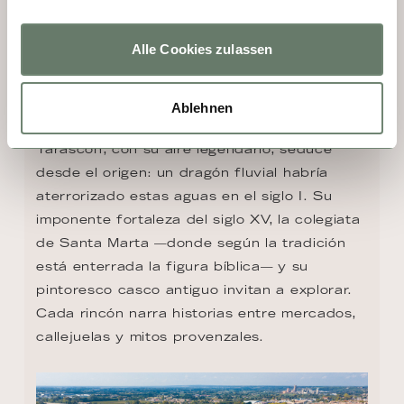
Alle Cookies zulassen
DÍA 3 - TARASCON
Ablehnen
Tarascon, con su aire legendario, seduce 
desde el origen: un dragón fluvial habría 
aterrorizado estas aguas en el siglo I. Su 
imponente fortaleza del siglo XV, la colegiata 
de Santa Marta —donde según la tradición 
está enterrada la figura bíblica— y su 
pintoresco casco antiguo invitan a explorar. 
Cada rincón narra historias entre mercados, 
callejuelas y mitos provenzales.