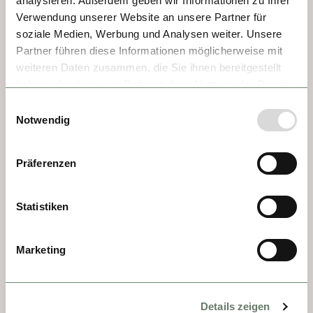
analysieren. Außerdem geben wir Informationen zu Ihrer
Verwendung unserer Website an unsere Partner für
soziale Medien, Werbung und Analysen weiter. Unsere
DÍA 2 - RHONE DELTA
Partner führen diese Informationen möglicherweise mit
weiteren Daten zusammen, die Sie ihnen bereitgestellt
Disfrutaremos de la puesta de Sol, 
haben oder die sie im Rahmen Ihrer Nutzung der Dienste
amenizada con bebidas por la noche en la 
gesammelt haben.
Einwilligungsauswahl
cubierta solar (si el clima lo permite) 
Notwendig
mientras su barco se desplaza 
silenciosamente a través del fascinante 
Präferenzen
delta del Ródano.
Statistiken
Marketing
Details zeigen