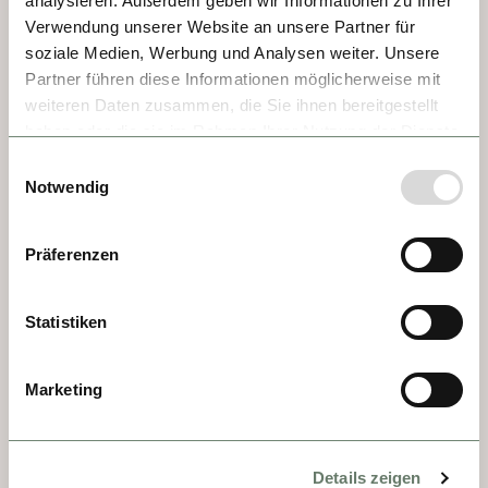
analysieren. Außerdem geben wir Informationen zu Ihrer
Verwendung unserer Website an unsere Partner für
soziale Medien, Werbung und Analysen weiter. Unsere
DÍA 2 - RHONE DELTA
Partner führen diese Informationen möglicherweise mit
weiteren Daten zusammen, die Sie ihnen bereitgestellt
Disfrutaremos de la puesta de Sol, 
haben oder die sie im Rahmen Ihrer Nutzung der Dienste
amenizada con bebidas por la noche en la 
gesammelt haben.
Einwilligungsauswahl
cubierta solar (si el clima lo permite) 
Notwendig
mientras su barco se desplaza 
silenciosamente a través del fascinante 
Präferenzen
delta del Ródano.
Statistiken
Marketing
Details zeigen