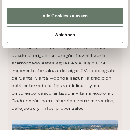
Alle Cookies zulassen
DÍA 3 - TARASCON
Ablehnen
Tarascon, con su aire legendario, seduce 
desde el origen: un dragón fluvial habría 
aterrorizado estas aguas en el siglo I. Su 
imponente fortaleza del siglo XV, la colegiata 
de Santa Marta —donde según la tradición 
está enterrada la figura bíblica— y su 
pintoresco casco antiguo invitan a explorar. 
Cada rincón narra historias entre mercados, 
callejuelas y mitos provenzales.