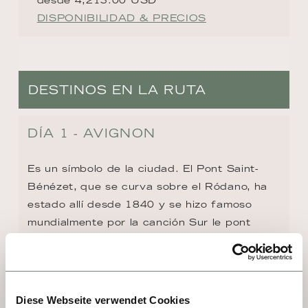
DISPONIBILIDAD & PRECIOS
DESTINOS EN LA RUTA
DÍA 1 - AVIGNON
Es un símbolo de la ciudad. El Pont Saint-
Bénézet, que se curva sobre el Ródano, ha 
estado allí desde 1840 y se hizo famoso 
mundialmente por la canción Sur le pont 
d'Avignon. Quienes lo cruzan se encuentran 
frente al Palacio de los Papas, uno de los 
edificios medievales más grandes e 
importantes de Europa. Curiosamente, su 
Diese Webseite verwendet Cookies