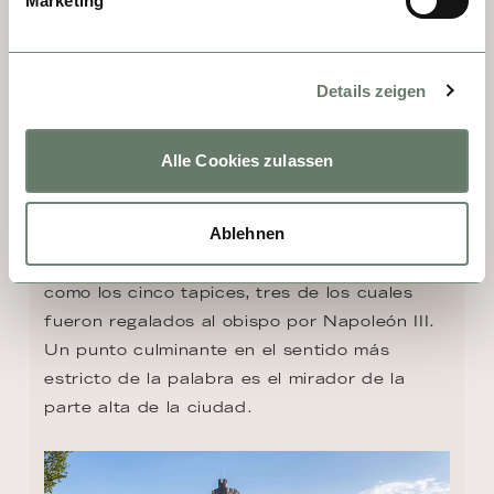
Marketing
Por la noche, las historias parecen 
revolotear desde los muros de las casas 
Details zeigen
entre callejuelas estrechas y adoquines. Un 
paseo por Viviers es un viaje a la Edad 
Media, porque la antigua ciudad episcopal 
Alle Cookies zulassen
se salvó de la destrucción de la guerra, y 
mientras conoce su historia podrá visitar 
Ablehnen
pequeñas tiendas y como imprescindible la 
catedral, con obras de arte tan especiales 
como los cinco tapices, tres de los cuales 
fueron regalados al obispo por Napoleón III. 
Un punto culminante en el sentido más 
estricto de la palabra es el mirador de la 
parte alta de la ciudad.