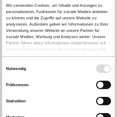
construcción se debe a la pereza del 
Wir verwenden Cookies, um Inhalte und Anzeigen zu
arzobispo de Burdeos, que evitó viajar a 
personalisieren, Funktionen für soziale Medien anbieten
Roma para su coronación papal; prefirió 
zu können und die Zugriffe auf unsere Website zu
coronarse en Lyon y levantar un palacio en 
analysieren. Außerdem geben wir Informationen zu Ihrer
Avignon. Un verdadero monumento.
Verwendung unserer Website an unsere Partner für
soziale Medien, Werbung und Analysen weiter. Unsere
Partner führen diese Informationen möglicherweise mit
weiteren Daten zusammen, die Sie ihnen bereitgestellt
haben oder die sie im Rahmen Ihrer Nutzung der Dienste
gesammelt haben.
Einwilligungsauswahl
Notwendig
Präferenzen
Statistiken
DÍA 2 - VIVIERS