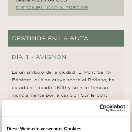
DISPONIBILIDAD & PRECIOS
DESTINOS EN LA RUTA
DÍA 1 - AVIGNON
Es un símbolo de la ciudad. El Pont Saint-
Bénézet, que se curva sobre el Ródano, ha 
estado allí desde 1840 y se hizo famoso 
mundialmente por la canción Sur le pont 
d'Avignon. Quienes lo cruzan se encuentran 
frente al Palacio de los Papas, uno de los 
edificios medievales más grandes e 
importantes de Europa. Curiosamente, su 
Diese Webseite verwendet Cookies