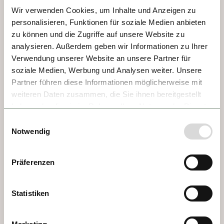
construcción se debe a la pereza del 
Wir verwenden Cookies, um Inhalte und Anzeigen zu
arzobispo de Burdeos, que evitó viajar a 
personalisieren, Funktionen für soziale Medien anbieten
Roma para su coronación papal; prefirió 
zu können und die Zugriffe auf unsere Website zu
coronarse en Lyon y levantar un palacio en 
analysieren. Außerdem geben wir Informationen zu Ihrer
Avignon. Un verdadero monumento.
Verwendung unserer Website an unsere Partner für
soziale Medien, Werbung und Analysen weiter. Unsere
Partner führen diese Informationen möglicherweise mit
weiteren Daten zusammen, die Sie ihnen bereitgestellt
haben oder die sie im Rahmen Ihrer Nutzung der Dienste
gesammelt haben.
Einwilligungsauswahl
Notwendig
Präferenzen
Statistiken
DÍA 2 - VIVIERS