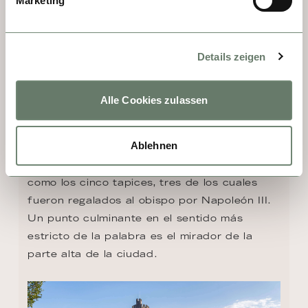
Marketing
Por la noche, las historias parecen 
revolotear desde los muros de las casas 
Details zeigen
entre callejuelas estrechas y adoquines. Un 
paseo por Viviers es un viaje a la Edad 
Media, porque la antigua ciudad episcopal 
Alle Cookies zulassen
se salvó de la destrucción de la guerra, y 
mientras conoce su historia podrá visitar 
Ablehnen
pequeñas tiendas y como imprescindible la 
catedral, con obras de arte tan especiales 
como los cinco tapices, tres de los cuales 
fueron regalados al obispo por Napoleón III. 
Un punto culminante en el sentido más 
estricto de la palabra es el mirador de la 
parte alta de la ciudad.