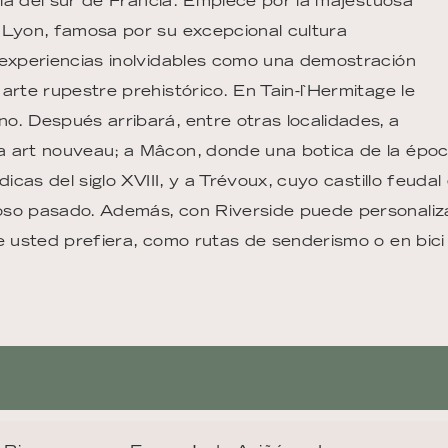
oria del sur de Francia. Empiece por la majestuosa
 Lyon, famosa por su excepcional cultura
 experiencias inolvidables como una demostración
arte rupestre prehistórico. En Tain-l`Hermitage le
o. Después arribará, entre otras localidades, a
a art nouveau; a Mâcon, donde una botica de la épo
icas del siglo XVIII, y a Trévoux, cuyo castillo feudal
oso pasado. Además, con Riverside puede personaliz
e usted prefiera, como rutas de senderismo o en bici