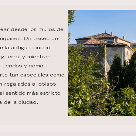
otear desde los muros de 
doquines. Un paseo por 
e la antigua ciudad 
 guerra, y mientras 
s tiendas y como 
arte tan especiales como 
on regalados al obispo 
el sentido más estricto 
a de la ciudad.