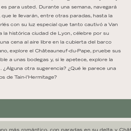
ujo es para usted. Durante una semana, navegará
ue le llevarán, entre otras paradas, hasta la
rlés con su luz especial que tanto cautivó a Van
a la histórica ciudad de Lyon, célebre por su
na cena al aire libre en la cubierta del barco
dano, explore el Châteauneuf-du-Pape, pruebe sus
able a unas bodegas y, si le apetece, explore la
a. ¿Alguna otra sugerencia? ¿Qué le parece una
os de Tain-l’Hermitage?
ano más romántico, con paradas en su delta y Châ