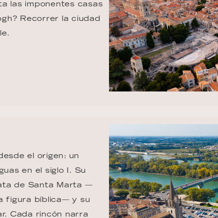
ta las imponentes casas 
Gogh? Recorrer la ciudad 
le.
desde el origen: un 
uas en el siglo I. Su 
giata de Santa Marta —
 figura bíblica— y su 
ar. Cada rincón narra 