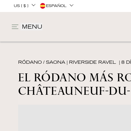
US [ $ ]
ESPAÑOL
MENU
RÓDANO / SAONA
|
RIVERSIDE RAVEL
| 8 D
EL RÓDANO MÁS RO
CHÂTEAUNEUF-DU-