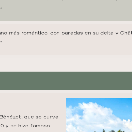
e
ano más romántico, con paradas en su delta y Châ
e
-Bénézet, que se curva 
40 y se hizo famoso 