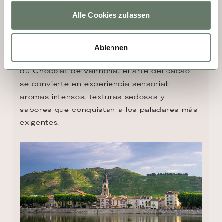
Tain-l’Hermitage, frente a Tournon, es un 
Alle Cookies zulassen
destino irresistible para los amantes del vino 
y el chocolate. Entre viñedos legendarios, 
nacen los prestigiosos Hermitage y Crozes-
Ablehnen
Hermitage, emblemas del Ródano. En la Cité 
du Chocolat de Valrhona, el arte del cacao 
se convierte en experiencia sensorial: 
aromas intensos, texturas sedosas y 
sabores que conquistan a los paladares más 
exigentes.