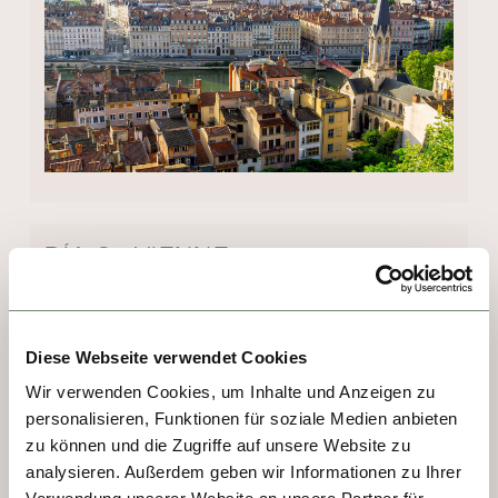
DÍA 2 - VIENNE
Esta ciudad es una joya para los 
interesados en el ayer y el hoy. Vienne es 
Diese Webseite verwendet Cookies
una ciudad pequeña, pero ya contaba con 
Wir verwenden Cookies, um Inhalte und Anzeigen zu
30.000 habitantes en el siglo II. El comercio 
personalisieren, Funktionen für soziale Medien anbieten
y la navegación a vapor trajeron un boom en 
zu können und die Zugriffe auf unsere Website zu
el siglo XIX. ¿Y qué se puede visitar aquí? 
analysieren. Außerdem geben wir Informationen zu Ihrer
Sin duda, el Museo Arqueológico, el complejo 