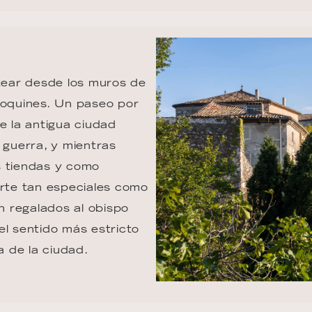
otear desde los muros de 
doquines. Un paseo por 
e la antigua ciudad 
 guerra, y mientras 
s tiendas y como 
arte tan especiales como 
on regalados al obispo 
el sentido más estricto 
a de la ciudad.