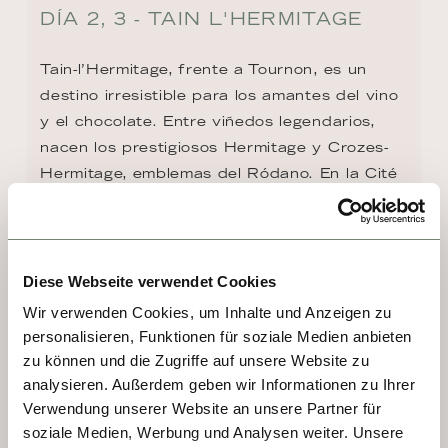
DÍA 2, 3 - TAIN L'HERMITAGE
Tain-l’Hermitage, frente a Tournon, es un 
destino irresistible para los amantes del vino 
y el chocolate. Entre viñedos legendarios, 
nacen los prestigiosos Hermitage y Crozes-
Hermitage, emblemas del Ródano. En la Cité 
du Chocolat de Valrhona, el arte del cacao 
se convierte en experiencia sensorial: 
aromas intensos, texturas sedosas y 
sabores que conquistan a los paladares más 
Diese Webseite verwendet Cookies
exigentes.
Wir verwenden Cookies, um Inhalte und Anzeigen zu
personalisieren, Funktionen für soziale Medien anbieten
zu können und die Zugriffe auf unsere Website zu
analysieren. Außerdem geben wir Informationen zu Ihrer
Verwendung unserer Website an unsere Partner für
soziale Medien, Werbung und Analysen weiter. Unsere