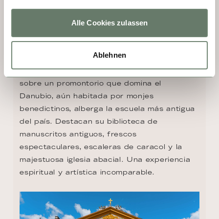
DÍA 2 - MELK
Alle Cookies zulassen
Ninguna visita al valle de Wachau está 
Ablehnen
completa sin descubrir la Abadía de Melk, 
joya barroca de Austria. Fundada en 1089 
sobre un promontorio que domina el 
Danubio, aún habitada por monjes 
benedictinos, alberga la escuela más antigua 
del país. Destacan su biblioteca de 
manuscritos antiguos, frescos 
espectaculares, escaleras de caracol y la 
majestuosa iglesia abacial. Una experiencia 
espiritual y artística incomparable.