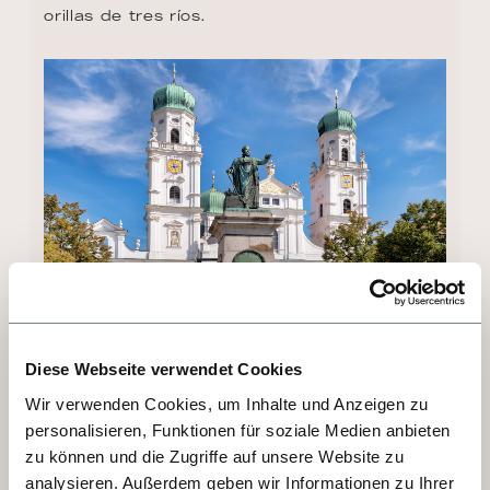
orillas de tres ríos.
DÍA 2 - GREIN
Diese Webseite verwendet Cookies
Wir verwenden Cookies, um Inhalte und Anzeigen zu
Típico de Austria. Para entretener a los 
personalisieren, Funktionen für soziale Medien anbieten
viajeros, en 1793 se construyó en Grein el 
zu können und die Zugriffe auf unsere Website zu
Teatro Rococó, ubicado en el centro del 
analysieren. Außerdem geben wir Informationen zu Ihrer