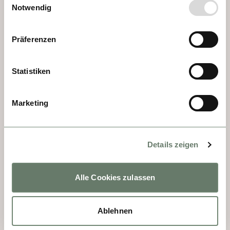
excelentes bodegas.
Notwendig
Präferenzen
Statistiken
Marketing
Details zeigen
DÍA 6 - VISEGRAD
Alle Cookies zulassen
En 1325, el rey Carlos I de Hungría nombró 
a Visegrád sede real; sin embargo, este 
Ablehnen
honor pasó a Buda hacia 1405. Visegrád es 