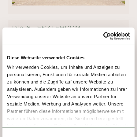
DÍA 6 - ESZTERGOM
La basílica de Esztergom es la iglesia más 
grande de Hungría y sede de la Iglesia 
Diese Webseite verwendet Cookies
católica húngara. Su Tesoro de la Catedral, 
inaugurado en 1886 para conservar y 
Wir verwenden Cookies, um Inhalte und Anzeigen zu
personalisieren, Funktionen für soziale Medien anbieten
exhibir instrumentos litúrgicos, alberga 
zu können und die Zugriffe auf unsere Website zu
destacadas obras maestras de gran valor 
analysieren. Außerdem geben wir Informationen zu Ihrer
artístico e histórico. Entre ellas destaca el 
Verwendung unserer Website an unsere Partner für
Calvario del Rey Matías, una cruz de oro de 
soziale Medien, Werbung und Analysen weiter. Unsere
más de cinco kilos procedente de Francia, 
Partner führen diese Informationen möglicherweise mit
tan emblemática como conocida. En la 
weiteren Daten zusammen, die Sie ihnen bereitgestellt
región, también merece la pena visitar las 
haben oder die sie im Rahmen Ihrer Nutzung der Dienste
ruinas de la fortaleza de Visegrád y sus 
gesammelt haben.
Einwilligungsauswahl