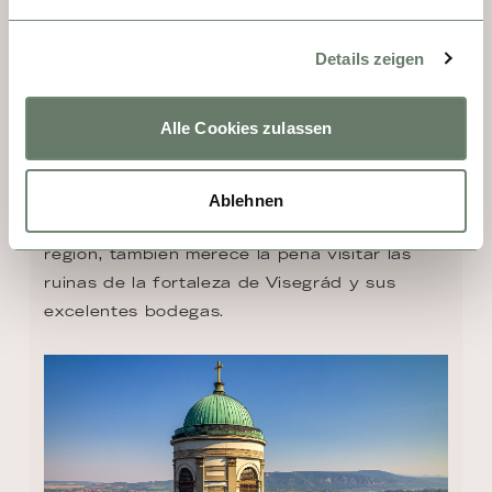
católica húngara. Su Tesoro de la Catedral, 
inaugurado en 1886 para conservar y 
Details zeigen
exhibir instrumentos litúrgicos, alberga 
destacadas obras maestras de gran valor 
Alle Cookies zulassen
artístico e histórico. Entre ellas destaca el 
Calvario del Rey Matías, una cruz de oro de 
más de cinco kilos procedente de Francia, 
Ablehnen
tan emblemática como conocida. En la 
región, también merece la pena visitar las 
ruinas de la fortaleza de Visegrád y sus 
excelentes bodegas.