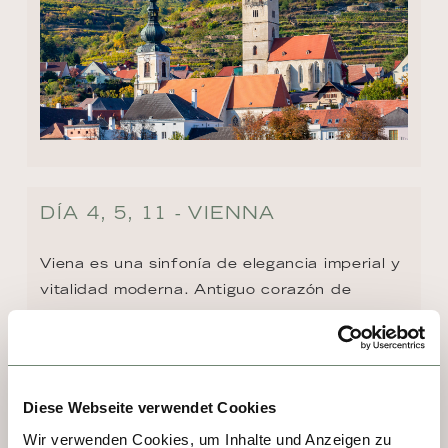
DÍA 4, 5, 11 - VIENNA
Viena es una sinfonía de elegancia imperial y 
vitalidad moderna. Antiguo corazón de 
imperios, hoy seduce con sus palacios 
barrocos, la majestuosidad de su catedral y 
museos de clase mundial. Aquí resonaron 
Mozart y Strauss, pero también vibra el arte 
Diese Webseite verwendet Cookies
contemporáneo. Cafeterías históricas invitan 
Wir verwenden Cookies, um Inhalte und Anzeigen zu
a saborear un Apfelstrudel, mientras 