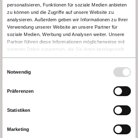
personalisieren, Funktionen für soziale Medien anbieten
carruajes cruzan plazas que respiran 
zu können und die Zugriffe auf unsere Website zu
historia y refinamiento.
analysieren. Außerdem geben wir Informationen zu Ihrer
Verwendung unserer Website an unsere Partner für
soziale Medien, Werbung und Analysen weiter. Unsere
Partner führen diese Informationen möglicherweise mit
weiteren Daten zusammen, die Sie ihnen bereitgestellt
haben oder die sie im Rahmen Ihrer Nutzung der Dienste
gesammelt haben.
Einwilligungsauswahl
Notwendig
Präferenzen
Statistiken
DÍA 6 - ESZTERGOM
La basílica de Esztergom es la iglesia más 
Marketing
grande de Hungría y sede de la Iglesia 