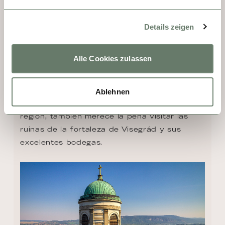
católica húngara. Su Tesoro de la Catedral, 
inaugurado en 1886 para conservar y 
Details zeigen
exhibir instrumentos litúrgicos, alberga 
destacadas obras maestras de gran valor 
Alle Cookies zulassen
artístico e histórico. Entre ellas destaca el 
Calvario del Rey Matías, una cruz de oro de 
más de cinco kilos procedente de Francia, 
Ablehnen
tan emblemática como conocida. En la 
región, también merece la pena visitar las 
ruinas de la fortaleza de Visegrád y sus 
excelentes bodegas.