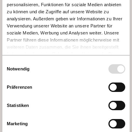
personalisieren, Funktionen für soziale Medien anbieten
carruajes cruzan plazas que respiran 
zu können und die Zugriffe auf unsere Website zu
historia y refinamiento.
analysieren. Außerdem geben wir Informationen zu Ihrer
Verwendung unserer Website an unsere Partner für
soziale Medien, Werbung und Analysen weiter. Unsere
Partner führen diese Informationen möglicherweise mit
weiteren Daten zusammen, die Sie ihnen bereitgestellt
haben oder die sie im Rahmen Ihrer Nutzung der Dienste
gesammelt haben.
Einwilligungsauswahl
Notwendig
Präferenzen
Statistiken
DÍA 6 - ESZTERGOM
La basílica de Esztergom es la iglesia más 
Marketing
grande de Hungría y sede de la Iglesia 