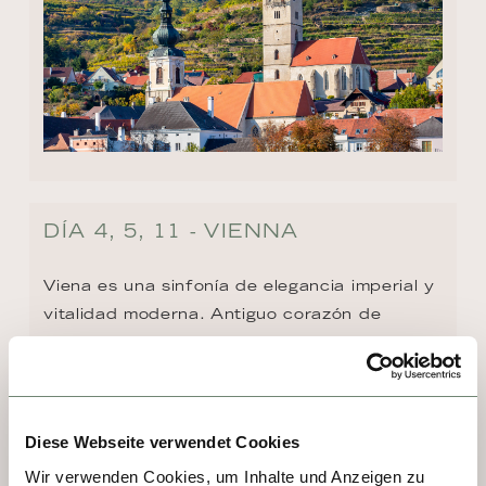
DÍA 4, 5, 11 - VIENNA
Viena es una sinfonía de elegancia imperial y 
vitalidad moderna. Antiguo corazón de 
imperios, hoy seduce con sus palacios 
barrocos, la majestuosidad de su catedral y 
museos de clase mundial. Aquí resonaron 
Mozart y Strauss, pero también vibra el arte 
Diese Webseite verwendet Cookies
contemporáneo. Cafeterías históricas invitan 
Wir verwenden Cookies, um Inhalte und Anzeigen zu
a saborear un Apfelstrudel, mientras 