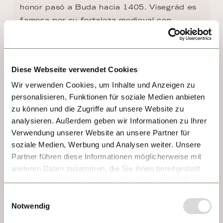
honor pasó a Buda hacia 1405. Visegrád es 
famosa por su fortaleza medieval con

vistas expectaculares al recodo del Danubio, 
los restos de un fuerte romano en la colina 
Sibrik, el Castillo Inferior con su 
Diese Webseite verwendet Cookies
característica torre hexagonal y un 
majestuoso Palacio Real del siglo XIV con 
Wir verwenden Cookies, um Inhalte und Anzeigen zu
personalisieren, Funktionen für soziale Medien anbieten
claustro gótico. Hoy atrae por sus baños 
zu können und die Zugriffe auf unsere Website zu
termales y su exquisita gastronomía húngara.
analysieren. Außerdem geben wir Informationen zu Ihrer
Verwendung unserer Website an unsere Partner für
soziale Medien, Werbung und Analysen weiter. Unsere
Partner führen diese Informationen möglicherweise mit
weiteren Daten zusammen, die Sie ihnen bereitgestellt
haben oder die sie im Rahmen Ihrer Nutzung der Dienste
gesammelt haben.
Einwilligungsauswahl
Notwendig