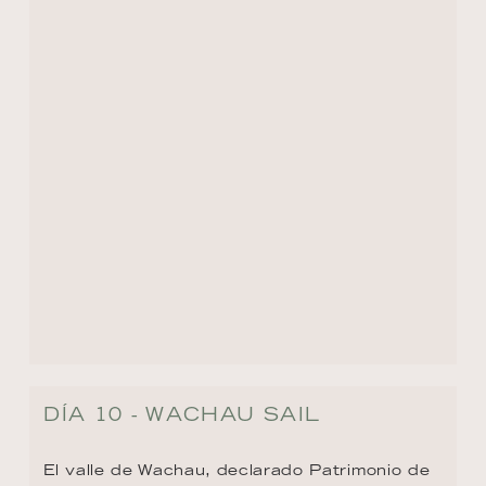
DÍA 10 - WACHAU SAIL
El valle de Wachau, declarado Patrimonio de 
la Humanidad por la UNESCO y 
considerado uno de los paisajes fluviales 
más bellos de Europa, es la cuna del célebre 
aguardiente de albaricoque y de vinos 
reconocidos internacionalmente. Entre 
viñedos, abadías barrocas y castillos 