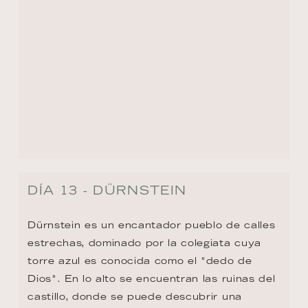
Dürnstein es un encantador pueblo de calles 
estrechas, dominado por la colegiata cuya 
torre azul es conocida como el "dedo de 
Dios". En lo alto se encuentran las ruinas del 
castillo, donde se puede descubrir una 
fascinante historia: el rey Ricardo Corazón 
de León fue encarcelado aquí y, según la 
leyenda, solo gracias a la ayuda de un 
cantante logró escapar de una muerte 
segura.