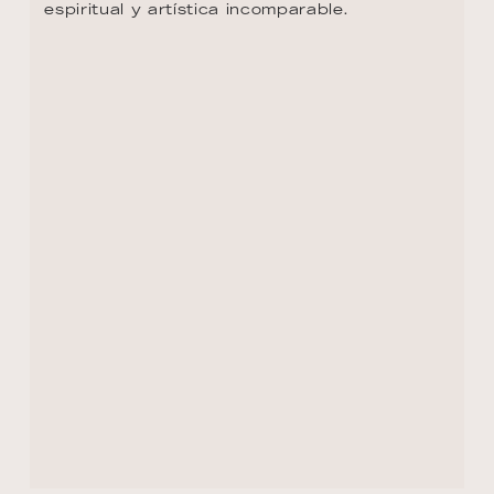
Mauthausen se mencionó por primera vez en 
el año 1208 con el término «Muthusen».
DÍA 14 - LINZ
Linz es a menudo recordada solo por la 
tarta de Linz y la Sinfonía de Linz de 