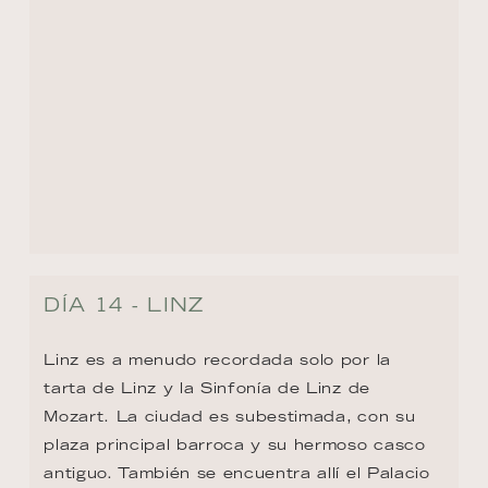
VOLVER AL RESUMEN DE LA RUTA
CONTACTO
+1 8333053313
US.reservations@riverside-cruises.com
Riverside Collection
Wexstraße 16
D-20355 Hamburg