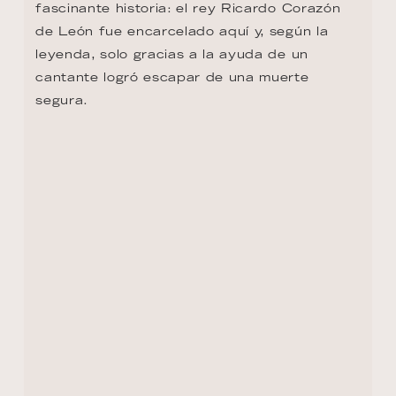
DÍA 13 - MELK
Ninguna visita al valle de Wachau está 
completa sin descubrir la Abadía de Melk, 
joya barroca de Austria. Fundada en 1089 
sobre un promontorio que domina el 
Danubio, aún habitada por monjes 
benedictinos, alberga la escuela más antigua 
del país. Destacan su biblioteca de 
manuscritos antiguos, frescos 
espectaculares, escaleras de caracol y la 
majestuosa iglesia abacial. Una experiencia 
espiritual y artística incomparable.