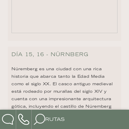
DÍA 15, 16 - NÜRNBERG
Núremberg es una ciudad con una rica 
historia que abarca tanto la Edad Media 
como el siglo XX. El casco antiguo medieval 
está rodeado por murallas del siglo XIV y 
cuenta con una impresionante arquitectura 
gótica, incluyendo el castillo de Núremberg 
y la iglesia de San Sebaldo del siglo XII. La 
RUTAS
historia medieval de la ciudad se refleja 
también en las casas con entramado de 