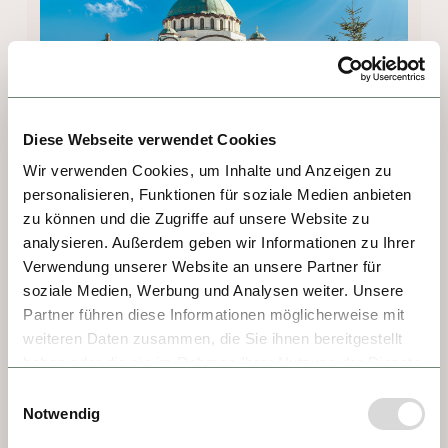
Diese Webseite verwendet Cookies
Wir verwenden Cookies, um Inhalte und Anzeigen zu
personalisieren, Funktionen für soziale Medien anbieten
zu können und die Zugriffe auf unsere Website zu
DÍA 6 - VUKOVAR
analysieren. Außerdem geben wir Informationen zu Ihrer
Verwendung unserer Website an unsere Partner für
Vukovar, la ciudad más oriental de Croacia, 
soziale Medien, Werbung und Analysen weiter. Unsere
Partner führen diese Informationen möglicherweise mit
renació con orgullo tras el asedio de 1991. 
weiteren Daten zusammen, die Sie ihnen bereitgestellt
Hoy, su casco antiguo restaurado da la 
haben oder die sie im Rahmen Ihrer Nutzung der Dienste
bienvenida a visitantes del mundo entero. 
gesammelt haben.
Impresionan la emblemática Torre del Agua, 
Einwilligungsauswahl
Notwendig
herida y resistente; el Cementerio 
Conmemorativo Nacional, conmovedor 