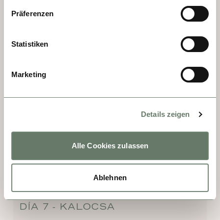
testimonio del conflicto; y el elegante 
Präferenzen
Palacio Eltz, sede del museo de la ciudad. 
Una visita que entrelaza memoria, arte y 
Statistiken
espíritu indomable.
Marketing
Details zeigen
Alle Cookies zulassen
Ablehnen
DÍA 7 - KALOCSA