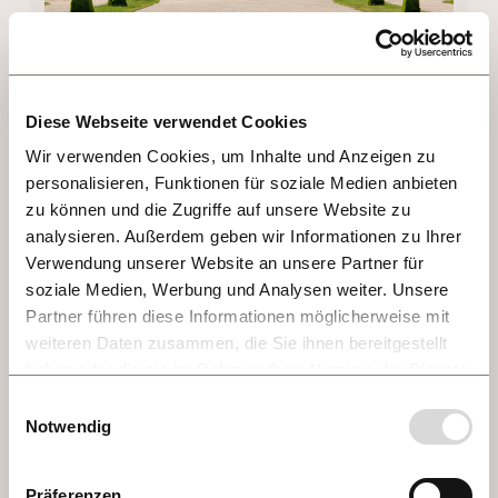
Diese Webseite verwendet Cookies
DÍA 3 - DÜRNSTEIN
Wir verwenden Cookies, um Inhalte und Anzeigen zu
personalisieren, Funktionen für soziale Medien anbieten
Dürnstein es un encantador pueblo de calles 
zu können und die Zugriffe auf unsere Website zu
estrechas, dominado por la colegiata cuya 
analysieren. Außerdem geben wir Informationen zu Ihrer
torre azul es conocida como el "dedo de 
Verwendung unserer Website an unsere Partner für
Dios". En lo alto se encuentran las ruinas del 
soziale Medien, Werbung und Analysen weiter. Unsere
castillo, donde se puede descubrir una 
Partner führen diese Informationen möglicherweise mit
fascinante historia: el rey Ricardo Corazón 
weiteren Daten zusammen, die Sie ihnen bereitgestellt
de León fue encarcelado aquí y, según la 
haben oder die sie im Rahmen Ihrer Nutzung der Dienste
leyenda, solo gracias a la ayuda de un 
gesammelt haben.
Einwilligungsauswahl
cantante logró escapar de una muerte 
Notwendig
segura.
Präferenzen