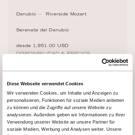
Danubio
Riverside Mozart
Serenata del Danubio
desde 1,951.00 USD
DISPONIBILIDAD & PRECIOS
Diese Webseite verwendet Cookies
DESTINOS EN LA RUTA
Wir verwenden Cookies, um Inhalte und Anzeigen zu
personalisieren, Funktionen für soziale Medien anbieten
DÍA 1, 2 - VIENNA
zu können und die Zugriffe auf unsere Website zu
analysieren. Außerdem geben wir Informationen zu Ihrer
Viena es una sinfonía de elegancia imperial y 
Verwendung unserer Website an unsere Partner für
vitalidad moderna. Antiguo corazón de 
soziale Medien, Werbung und Analysen weiter. Unsere
imperios, hoy seduce con sus palacios 