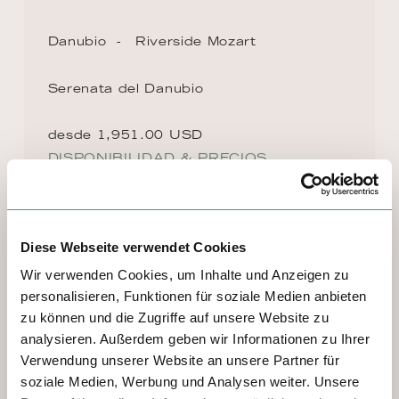
Danubio
Riverside Mozart
Serenata del Danubio
desde 1,951.00 USD
DISPONIBILIDAD & PRECIOS
Diese Webseite verwendet Cookies
DESTINOS EN LA RUTA
Wir verwenden Cookies, um Inhalte und Anzeigen zu
personalisieren, Funktionen für soziale Medien anbieten
DÍA 1, 2 - VIENNA
zu können und die Zugriffe auf unsere Website zu
analysieren. Außerdem geben wir Informationen zu Ihrer
Viena es una sinfonía de elegancia imperial y 
Verwendung unserer Website an unsere Partner für
vitalidad moderna. Antiguo corazón de 
soziale Medien, Werbung und Analysen weiter. Unsere
imperios, hoy seduce con sus palacios 