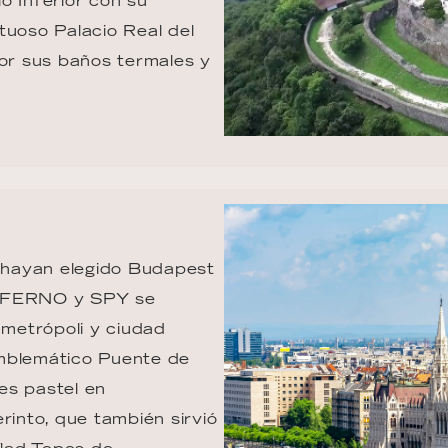
lo Inferior con su 
tuoso Palacio Real del 
por sus baños termales y 
 hayan elegido Budapest 
INFERNO y SPY se 
metrópoli y ciudad 
 emblemático Puente de 
es pastel en 
rinto, que también sirvió 