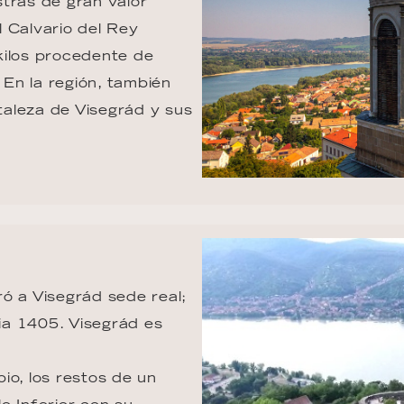
tras de gran valor 
l Calvario del Rey 
kilos procedente de 
En la región, también 
rtaleza de Visegrád y sus 
ó a Visegrád sede real; 
ia 1405. Visegrád es 
io, los restos de un 