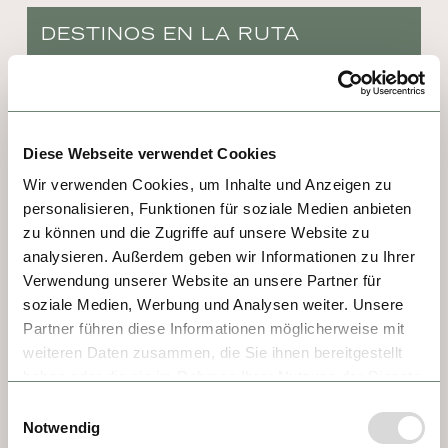
DESTINOS EN LA RUTA
DÍA 1, 2 - VIENNA
Viena es una sinfonía de elegancia imperial y 
Diese Webseite verwendet Cookies
vitalidad moderna. Antiguo corazón de 
Wir verwenden Cookies, um Inhalte und Anzeigen zu
imperios, hoy seduce con sus palacios 
personalisieren, Funktionen für soziale Medien anbieten
barrocos, la majestuosidad de su catedral y 
zu können und die Zugriffe auf unsere Website zu
museos de clase mundial. Aquí resonaron 
analysieren. Außerdem geben wir Informationen zu Ihrer
Mozart y Strauss, pero también vibra el arte 
Verwendung unserer Website an unsere Partner für
contemporáneo. Cafeterías históricas invitan 
soziale Medien, Werbung und Analysen weiter. Unsere
Partner führen diese Informationen möglicherweise mit
a saborear un Apfelstrudel, mientras 
weiteren Daten zusammen, die Sie ihnen bereitgestellt
carruajes cruzan plazas que respiran 
haben oder die sie im Rahmen Ihrer Nutzung der Dienste
historia y refinamiento.
gesammelt haben.
Einwilligungsauswahl
Notwendig