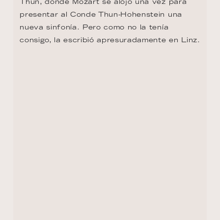
DÍA 12 - PASSAU
Donde confluyen el Danubio, el Inn y el Ilz, 
Passau despliega su encanto barroco entre 
callejuelas adoquinadas y cúpulas verdes. 
Antiguo centro de manufactura de espadas 
legendarias, hoy seduce con su vibrante 
vida universitaria, la imponente catedral de 
San Esteban —que alberga uno de los 
mayores órganos del mundo— y la fortaleza 
Veste Oberhaus, que domina esta joya a 
orillas de tres ríos.