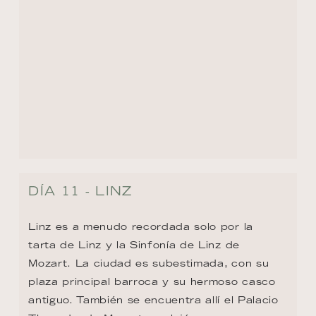
tarta de Linz y la Sinfonía de Linz de 
Mozart. La ciudad es subestimada, con su 
plaza principal barroca y su hermoso casco 
antiguo. También se encuentra allí el Palacio 
Thun, donde Mozart se alojó una vez para 
presentar al Conde Thun-Hohenstein una 
nueva sinfonía. Pero como no la tenía 
consigo, la escribió apresuradamente en Linz.