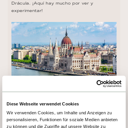
Drácula. ¡Aquí hay mucho por ver y 
experimentar!
DÍA 6 - BRATISLAVA
Diese Webseite verwendet Cookies
Wir verwenden Cookies, um Inhalte und Anzeigen zu
Antes considerada una ciudad gris, 
personalisieren, Funktionen für soziale Medien anbieten
Bratislava se ha convertido en una 
zu können und die Zugriffe auf unsere Website zu