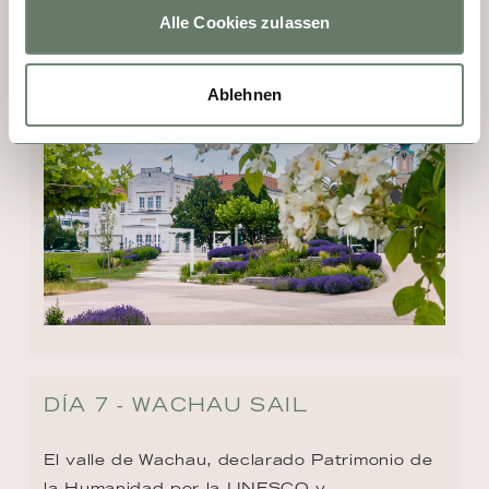
Alle Cookies zulassen
Danubio, esta “ciudad de las flores” florece 
con elegancia y poesía.
Ablehnen
DÍA 7 - WACHAU SAIL
El valle de Wachau, declarado Patrimonio de 
la Humanidad por la UNESCO y 