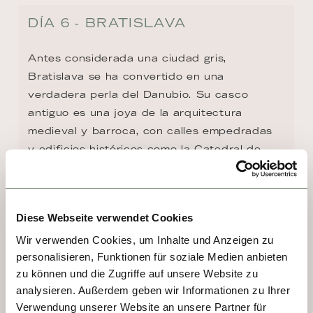
DÍA 6 - BRATISLAVA
Antes considerada una ciudad gris, 
Bratislava se ha convertido en una 
verdadera perla del Danubio. Su casco 
antiguo es una joya de la arquitectura 
medieval y barroca, con calles empedradas 
y edificios históricos como la Catedral de 
San Martín, el Ayuntamiento y el Castillo. 
Bratislava es hoy una ciudad vibrante y 
moderna, que atrae visitantes de todo el 
Diese Webseite verwendet Cookies
mundo gracias a su rica historia, su encanto 
y su gastronomía.
Wir verwenden Cookies, um Inhalte und Anzeigen zu
personalisieren, Funktionen für soziale Medien anbieten
zu können und die Zugriffe auf unsere Website zu
analysieren. Außerdem geben wir Informationen zu Ihrer
Verwendung unserer Website an unsere Partner für