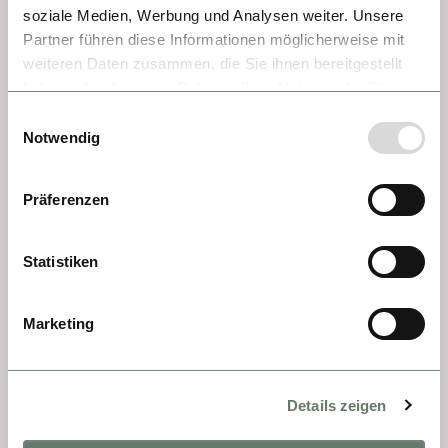
soziale Medien, Werbung und Analysen weiter. Unsere
Partner führen diese Informationen möglicherweise mit
weiteren Daten zusammen, die Sie ihnen bereitgestellt
haben oder die sie im Rahmen Ihrer Nutzung der Dienste
gesammelt haben.
Einwilligungsauswahl
Notwendig
Präferenzen
DÍA 7 - TULLN
Statistiken
Tulln, una de las ciudades más antiguas de 
Austria, combina historia imperial, belleza 
natural y arte. Fundada por los romanos 
Marketing
como Comagena, conserva un encantador 
centro histórico, jardines exuberantes y el 
legado del artista Egon Schiele. La fuente 
Details zeigen
de los Nibelungos recuerda la leyenda de 
Kriemhild y el rey Etzel. A orillas del 