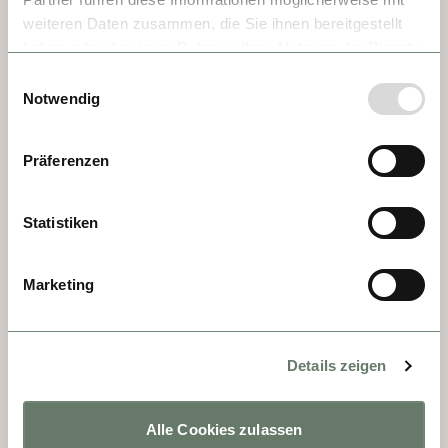
weiteren Daten zusammen, die Sie ihnen bereitgestellt
haben oder die sie im Rahmen Ihrer Nutzung der Dienste
DÍA 4 - LINZ
gesammelt haben.
Einwilligungsauswahl
Notwendig
Linz es a menudo recordada solo por la 
tarta de Linz y la Sinfonía de Linz de 
Präferenzen
Mozart. La ciudad es subestimada, con su 
plaza principal barroca y su hermoso casco 
Statistiken
antiguo. También se encuentra allí el Palacio 
Thun, donde Mozart se alojó una vez para 
presentar al Conde Thun-Hohenstein una 
Marketing
nueva sinfonía. Pero como no la tenía 
consigo, la escribió apresuradamente en Linz.
Details zeigen
Alle Cookies zulassen