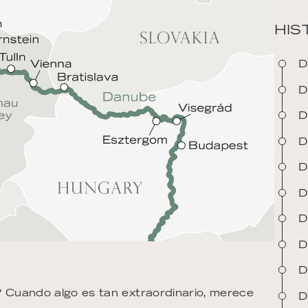
HIS
D
D
D
D
D
D
D
D
D
 Cuando algo es tan extraordinario, merece
D