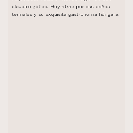
claustro gótico. Hoy atrae por sus baños 
termales y su exquisita gastronomía húngara.
DÍA 10, 11 - BUDAPEST
No es de extrañar que muchos cineastas 
hayan elegido Budapest como escenario; 
películas como EVITA, INFERNO y SPY se 