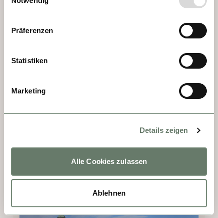
Notwendig
DÍA 6 - GREIN
Präferenzen
Típico de Austria. Para entretener a los 
Statistiken
viajeros, en 1793 se construyó en Grein el 
Teatro Rococó, ubicado en el centro del 
Marketing
pintoresco casco antiguo y conservado 
hasta hoy. Su sala de madera está dentro 
del actual ayuntamiento. ¡Imprescindible 
visitarlo! Además, el castillo de Greinsburg 
Details zeigen
alberga el Museo de la Navegación, 
ofreciendo una fascinante visión sobre la 
Alle Cookies zulassen
historia de la navegación en el Danubio.
Ablehnen