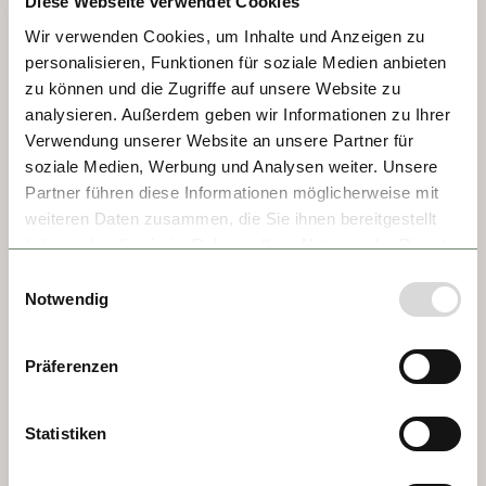
Diese Webseite verwendet Cookies
callejuelas adoquinadas y cúpulas verdes. 
Antiguo centro de manufactura de espadas 
Wir verwenden Cookies, um Inhalte und Anzeigen zu
personalisieren, Funktionen für soziale Medien anbieten
legendarias, hoy seduce con su vibrante 
zu können und die Zugriffe auf unsere Website zu
vida universitaria, la imponente catedral de 
analysieren. Außerdem geben wir Informationen zu Ihrer
San Esteban —que alberga uno de los 
Verwendung unserer Website an unsere Partner für
mayores órganos del mundo— y la fortaleza 
soziale Medien, Werbung und Analysen weiter. Unsere
Veste Oberhaus, que domina esta joya a 
Partner führen diese Informationen möglicherweise mit
orillas de tres ríos.
weiteren Daten zusammen, die Sie ihnen bereitgestellt
haben oder die sie im Rahmen Ihrer Nutzung der Dienste
gesammelt haben.
Einwilligungsauswahl
Notwendig
Präferenzen
Statistiken