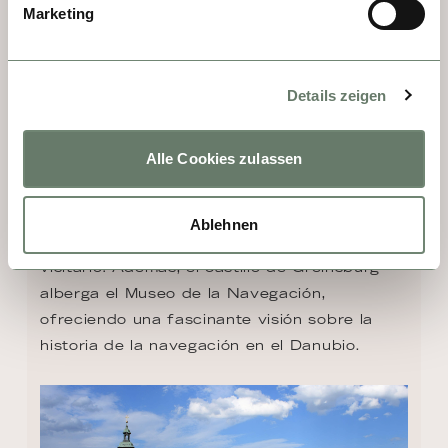
Marketing
DÍA 6 - GREIN
Details zeigen
Típico de Austria. Para entretener a los 
viajeros, en 1793 se construyó en Grein el 
Alle Cookies zulassen
Teatro Rococó, ubicado en el centro del 
pintoresco casco antiguo y conservado 
hasta hoy. Su sala de madera está dentro 
Ablehnen
del actual ayuntamiento. ¡Imprescindible 
visitarlo! Además, el castillo de Greinsburg 
alberga el Museo de la Navegación, 
ofreciendo una fascinante visión sobre la 
historia de la navegación en el Danubio.