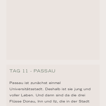
TAG 11 - LINZ
Linz? Da fallen einem oft nur die Linzer 
Torte und Mozarts Linzer Sinfonie ein. Die 
Stadt ist unterschätzt. Mit ihrem barocken 
Hauptplatz und ihrer herrlichen Altstadt. 
Dort ist auch der Palais Thun, in dem Mozart 
einst zu Gast war, um dem Grafen Thun-
Hohenstein eine neue Sinfonie zu 