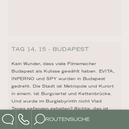
TAG 16 - MOHACS
Der Hafen von Mohács in Ungarn dient als 
wichtiger Verkehrsknotenpunkt, der die 
ROUTENSUCHE
Region mit anderen Teilen Europas 