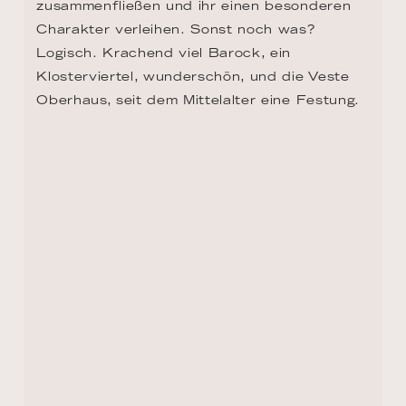
präsentieren. Da er aber keine dabeihatte, 
schrieb er sie Hals über Kopf in Linz.
TAG 12 - MELK
Es ist nicht irgendein Kloster, sondern das 
Kloster schlechthin. Gebaut 1746 im 