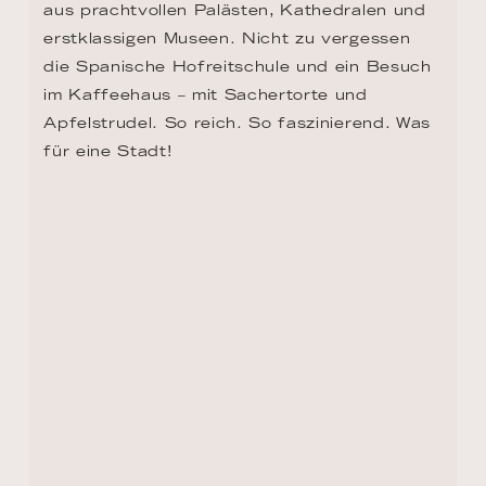
und die rund 17000 Bewohner sind stolz 
auf ihre Geschichte und Traditionen. Zu 
sehen gibt es beispielsweise das 200 Jahre 
alte Haus der Volkskunst mit den 
farbenfrohen, floralen Wandgemälden lokaler 
Kunsthandwerkerinnen, die sich auch auf 
Tellern, Möbeln und anderen 
Haushaltsgegenständen wiederfinden. 
Berühmt ist Kalosca für den Paprika, das 
Wahrzeichen Ungarns und das 
Hauptgeschäft der Region, den man hier 
überall aufhängt und trocknet.