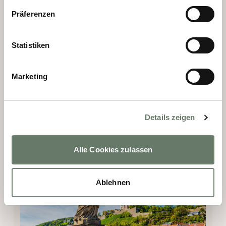
bedeutendsten Schlösser in Europa, von 
Präferenzen
Balthasar Neumann entworfen, 1720 bis 
1740 gebaut. Im Treppenhaus bringt Tiepolo 
Besucher ins Staunen: Was für ein Fresko! 
Statistiken
Das größte zusammenhängende Fresko der 
Welt. Dann geht’s über die älteste 
Marketing
Mainbrücke zur Festung Marienburg, die 
über 400 Jahre Residenz der Fürstbischöfe 
war. Von hier oben blickt man auf die 
Details zeigen
Kuppeln und Türme der alten Universität. 
Was für ein Ausblick!
Alle Cookies zulassen
Ablehnen