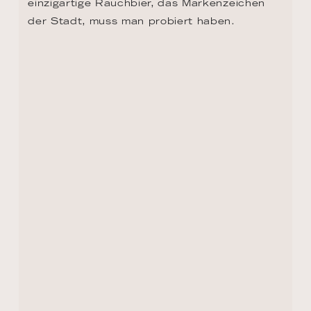
einzigartige Rauchbier, das Markenzeichen 
der Stadt, muss man probiert haben.
TAG 8, 9 - NÜRNBERG
Nürnberg ist eine Stadt mit einer reichen 
Geschichte. Die mittelalterliche 