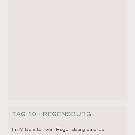
Reformation eine bedeutende Rolle. 
Regensburg ist bekannt für seine 
atemberaubende Architektur, darunter der 
Dom St. Peter und die historische Steinerne 
Brücke. Die Altstadt gehört zum UNESCO-
Weltkulturerbe. Eine weitere beliebte 
Attraktion ist die historische Wurstkuchl. 
Das Restaurant serviert seit dem 12. 
Jahrhundert traditionelle bayerische Würste.