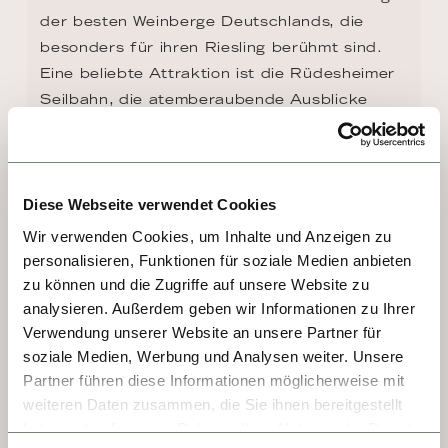
der besten Weinberge Deutschlands, die 
besonders für ihren Riesling berühmt sind. 
Eine beliebte Attraktion ist die Rüdesheimer 
Seilbahn, die atemberaubende Ausblicke 
bietet und vom Stadtzentrum hinauf zum 
Niederwalddenkmal führt. Versäumen Sie 
nicht, die berühmte Rüdesheimer 
Kaffeespezialität zu probieren, die mit 
Diese Webseite verwendet Cookies
Asbach Uralt zubereitet und mit 
Wir verwenden Cookies, um Inhalte und Anzeigen zu
Schlagsahne gekrönt wird.
personalisieren, Funktionen für soziale Medien anbieten
zu können und die Zugriffe auf unsere Website zu
analysieren. Außerdem geben wir Informationen zu Ihrer
Verwendung unserer Website an unsere Partner für
soziale Medien, Werbung und Analysen weiter. Unsere
Partner führen diese Informationen möglicherweise mit
weiteren Daten zusammen, die Sie ihnen bereitgestellt
haben oder die sie im Rahmen Ihrer Nutzung der Dienste