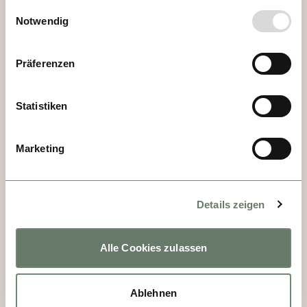
gesammelt haben.
Einwilligungsauswahl
Notwendig
Präferenzen
TAG 5 - MANNHEIM
Statistiken
Da die kurpfälzische Residenzstadt im 
Zweiten Weltkrieg bombardiert wurde, gilt 
Marketing
sie heute nicht gerade als Perle. Doch ein 
Besuch der jungen Stadt mit ihren vielen 
Studenten lohnt. Das alte Rathaus ist ein 
Details zeigen
Schmuckstück, und sehenswert ist auch die 
größte Synagoge Deutschlands. Die jüdische 
Gemeinde war seit 1660 fester Bestandteil 
Alle Cookies zulassen
der Mannheimer Bevölkerung. An die 
schreckliche Zäsur im Zweiten Weltkrieg 
Ablehnen
erinnert ein gläserner Kubus mit den 2400 