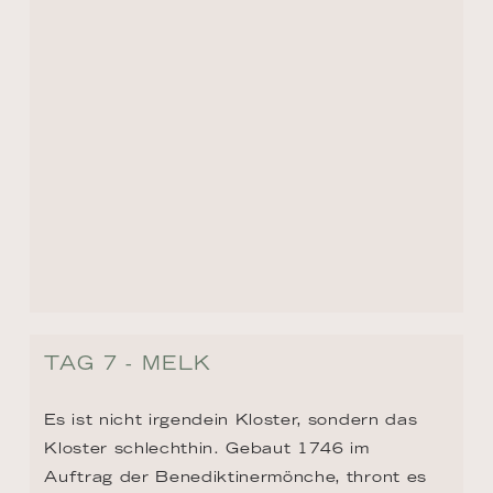
TAG 7 - MELK
Es ist nicht irgendein Kloster, sondern das 
Kloster schlechthin. Gebaut 1746 im 
Auftrag der Benediktinermönche, thront es 
auf einem Felsen in 60 Meter Höhe. Gewiss 
kennen Sie den berühmten Roman «Der 
Name der Rose». Die Geschichte beginnt im 
Stift von Melk und hier endet sie auch – in 
der atemberaubenden Bibliothek. 100.000 
Bände in 12 Räumen.