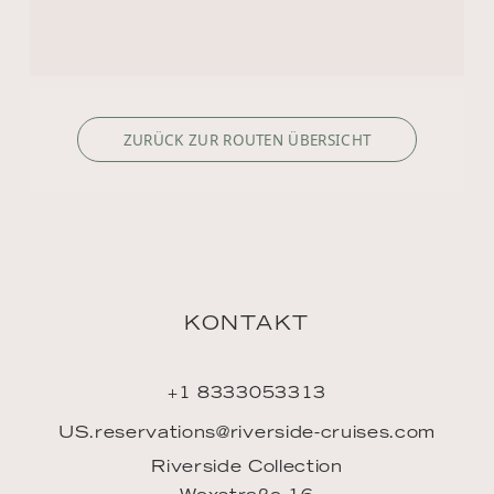
+1 8333053313
US.reservations@riverside-cruises.com
Riverside Collection
Wexstraße 16
D-20355 Hamburg
ENTDECKEN
Philosophie
Routensuche
Buchen