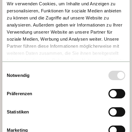
Wir verwenden Cookies, um Inhalte und Anzeigen zu
personalisieren, Funktionen für soziale Medien anbieten
zu können und die Zugriffe auf unsere Website zu
TAG 4 - WACHAU SAIL
analysieren. Außerdem geben wir Informationen zu Ihrer
Verwendung unserer Website an unsere Partner für
Sie ist UNESCO-Weltkulturerbe, sie gilt als 
soziale Medien, Werbung und Analysen weiter. Unsere
eine der schönsten Flusslandschaften 
Partner führen diese Informationen möglicherweise mit
Europas und sie ist Heimat des bekannten 
weiteren Daten zusammen, die Sie ihnen bereitgestellt
Marillenschnappses und weltberühmter 
haben oder die sie im Rahmen Ihrer Nutzung der Dienste
Weine - die Wachau. Zwischen Weinbergen, 
gesammelt haben.
Einwilligungsauswahl
barocken Stiften und mittelalterlichen 
Notwendig
Burgen schmiegen sich malerische Orte und 
laden zum Verweilen ein. Ein 
Präferenzen
unvergleichliches Panorama von 
märchenhafter Schönheit, in dem Natur und 
Statistiken
kulinarische Traditionen zu einer Einheit 
verschmelzen.
Marketing