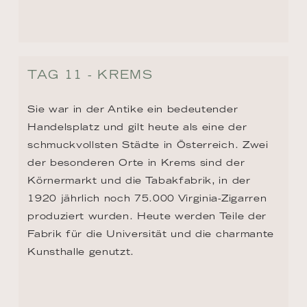
ZURÜCK ZUR ROUTEN ÜBERSICHT
KONTAKT
+1 8333053313