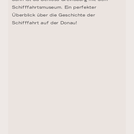
TAG 11 - KREMS
Sie war in der Antike ein bedeutender 
Handelsplatz und gilt heute als eine der 
schmuckvollsten Städte in Österreich. Zwei 
der besonderen Orte in Krems sind der 
Körnermarkt und die Tabakfabrik, in der 
1920 jährlich noch 75.000 Virginia-Zigarren 
produziert wurden. Heute werden Teile der 
Fabrik für die Universität und die charmante 
Kunsthalle genutzt.