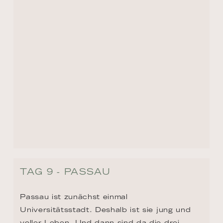
TAG 9 - PASSAU
Passau ist zunächst einmal 
Universitätsstadt. Deshalb ist sie jung und 
voller Leben. Und dann sind da die drei 
Flüsse Donau, Inn und Ilz, die in der Stadt 
zusammenfließen und ihr einen besonderen 
Charakter verleihen. Sonst noch was? 
Logisch. Krachend viel Barock, ein 
Klosterviertel, wunderschön, und die Veste 
Oberhaus, seit dem Mittelalter eine Festung.