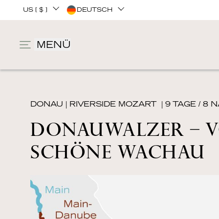
US [ $ ]
DEUTSCH
MENÜ
DONAU
|
RIVERSIDE MOZART
| 9 TAGE / 8
DONAUWALZER – V
SCHÖNE WACHAU