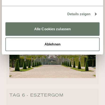
die Spanische Hofreitschule und ein Besuch 
im Kaffeehaus – mit Sachertorte und 
Details zeigen
Apfelstrudel. So reich. So faszinierend. Was 
für eine Stadt!
Alle Cookies zulassen
Ablehnen
TAG 6 - ESZTERGOM