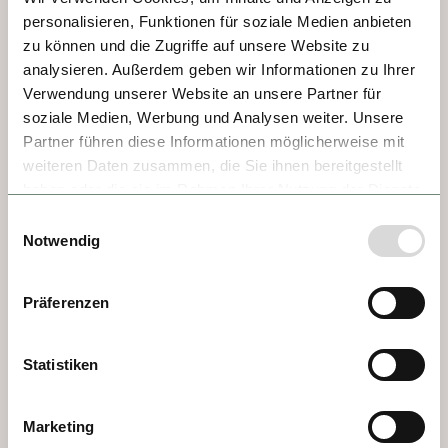
personalisieren, Funktionen für soziale Medien anbieten
zu können und die Zugriffe auf unsere Website zu
analysieren. Außerdem geben wir Informationen zu Ihrer
Verwendung unserer Website an unsere Partner für
soziale Medien, Werbung und Analysen weiter. Unsere
Partner führen diese Informationen möglicherweise mit
weiteren Daten zusammen, die Sie ihnen bereitgestellt
haben oder die sie im Rahmen Ihrer Nutzung der Dienste
gesammelt haben.
Einwilligungsauswahl
TAG 4, 5 - VIENNA
Notwendig
Hier spielt die Musik. Wien ist die Stadt der 
Klassik. Wien ist Mozart und Strauß. Ist aber 
Präferenzen
auch Streetart am Sandstrand und Gaudi im 
Grünen. Ist Bohème und Bürgertum und 
Statistiken
feinstes Barock. Ist ein wahres Wunderland 
aus prachtvollen Palästen, Kathedralen und 
Marketing
erstklassigen Museen. Nicht zu vergessen 