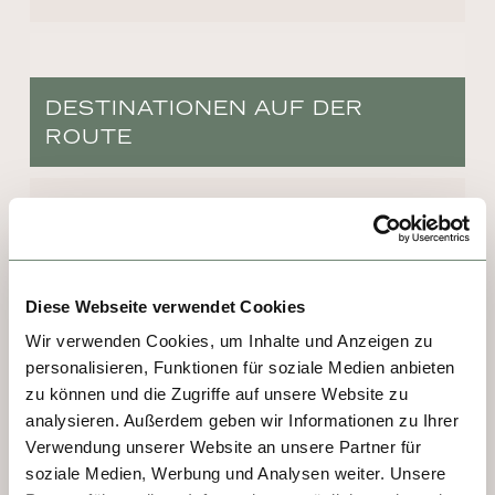
DESTINATIONEN AUF DER
ROUTE
TAG 1, 3, 4 - AVIGNON
Sie ist Wahrzeichen der Stadt und das 
bereits seit 1840. International bekannt 
Diese Webseite verwendet Cookies
wurde die Pont Saint-Bénézet durch das 
Wir verwenden Cookies, um Inhalte und Anzeigen zu
Lied Sur le pont d’Avignon. Wer sie 
personalisieren, Funktionen für soziale Medien anbieten
überquert, steht gleich vor dem Papstpalast, 
zu können und die Zugriffe auf unsere Website zu
einem der größten und wichtigsten 
analysieren. Außerdem geben wir Informationen zu Ihrer
mittelalterlichen Gebäude Europas. Er 
Verwendung unserer Website an unsere Partner für
entstand, man muss es sagen, aus purer 
soziale Medien, Werbung und Analysen weiter. Unsere
Faulheit: Denn der Erzbischof von Bordeaux 