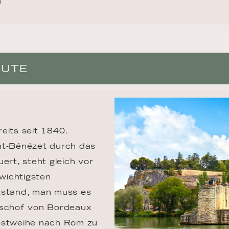
n
OUTE
eits seit 1840. 
nt-Bénézet durch das 
ert, steht gleich vor 
wichtigsten 
tstand, man muss es 
ischof von Bordeaux 
apstweihe nach Rom zu 