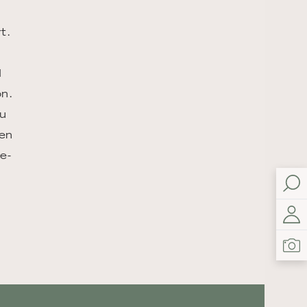
t.
d
on.
du
en
e-