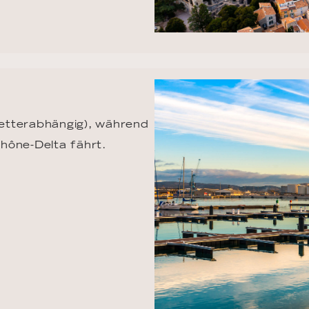
etterabhängig), während 
hône-Delta fährt.