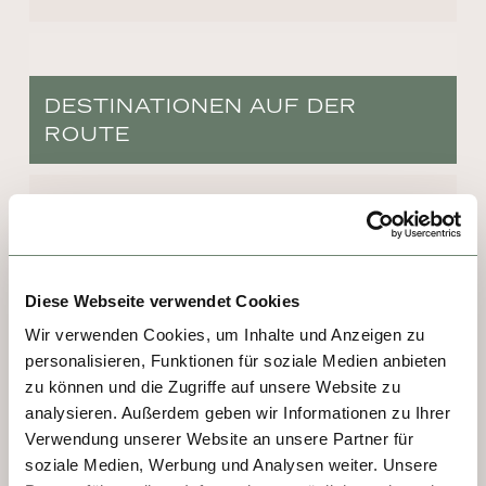
DESTINATIONEN AUF DER
ROUTE
TAG 1, 3, 4 - AVIGNON
Sie ist Wahrzeichen der Stadt und das 
bereits seit 1840. International bekannt 
Diese Webseite verwendet Cookies
wurde die Pont Saint-Bénézet durch das 
Wir verwenden Cookies, um Inhalte und Anzeigen zu
Lied Sur le pont d’Avignon. Wer sie 
personalisieren, Funktionen für soziale Medien anbieten
überquert, steht gleich vor dem Papstpalast, 
zu können und die Zugriffe auf unsere Website zu
einem der größten und wichtigsten 
analysieren. Außerdem geben wir Informationen zu Ihrer
mittelalterlichen Gebäude Europas. Er 
Verwendung unserer Website an unsere Partner für
entstand, man muss es sagen, aus purer 
soziale Medien, Werbung und Analysen weiter. Unsere
Faulheit: Denn der Erzbischof von Bordeaux 