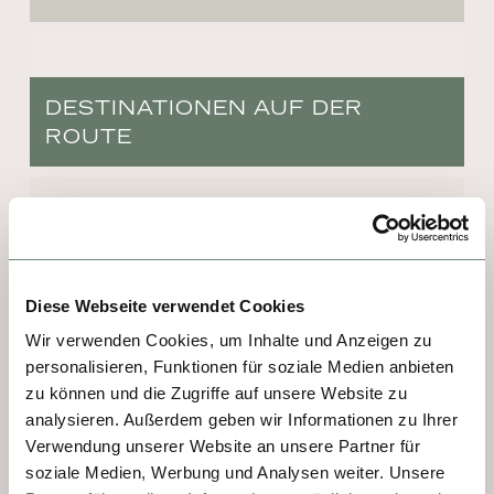
DESTINATIONEN AUF DER
ROUTE
TAG 1, 3, 4 - AVIGNON
Sie ist Wahrzeichen der Stadt und das 
bereits seit 1840. International bekannt 
Diese Webseite verwendet Cookies
wurde die Pont Saint-Bénézet durch das 
Wir verwenden Cookies, um Inhalte und Anzeigen zu
Lied Sur le pont d’Avignon. Wer sie 
personalisieren, Funktionen für soziale Medien anbieten
überquert, steht gleich vor dem Papstpalast, 
zu können und die Zugriffe auf unsere Website zu
einem der größten und wichtigsten 
analysieren. Außerdem geben wir Informationen zu Ihrer
mittelalterlichen Gebäude Europas. Er 
Verwendung unserer Website an unsere Partner für
entstand, man muss es sagen, aus purer 
soziale Medien, Werbung und Analysen weiter. Unsere
Faulheit: Denn der Erzbischof von Bordeaux 