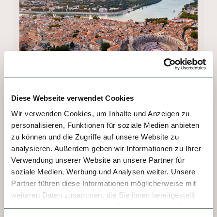
Diese Webseite verwendet Cookies
Wir verwenden Cookies, um Inhalte und Anzeigen zu
TAG 2 - RHONE DELTA
personalisieren, Funktionen für soziale Medien anbieten
zu können und die Zugriffe auf unsere Website zu
Abendliche Drinks auf dem Vista Deck 
analysieren. Außerdem geben wir Informationen zu Ihrer
(wetterabhängig), während Ihr Schiff ruhig 
Verwendung unserer Website an unsere Partner für
soziale Medien, Werbung und Analysen weiter. Unsere
durch das bezaubernde Rhône-Delta fährt.
Partner führen diese Informationen möglicherweise mit
weiteren Daten zusammen, die Sie ihnen bereitgestellt
haben oder die sie im Rahmen Ihrer Nutzung der Dienste