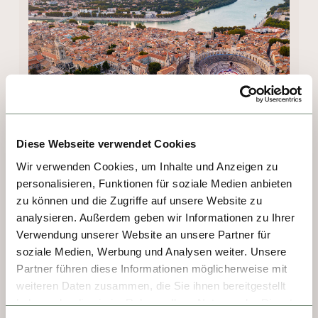
Diese Webseite verwendet Cookies
Wir verwenden Cookies, um Inhalte und Anzeigen zu
TAG 2 - RHONE DELTA
personalisieren, Funktionen für soziale Medien anbieten
zu können und die Zugriffe auf unsere Website zu
Abendliche Drinks auf dem Vista Deck 
analysieren. Außerdem geben wir Informationen zu Ihrer
(wetterabhängig), während Ihr Schiff ruhig 
Verwendung unserer Website an unsere Partner für
soziale Medien, Werbung und Analysen weiter. Unsere
durch das bezaubernde Rhône-Delta fährt.
Partner führen diese Informationen möglicherweise mit
weiteren Daten zusammen, die Sie ihnen bereitgestellt
haben oder die sie im Rahmen Ihrer Nutzung der Dienste