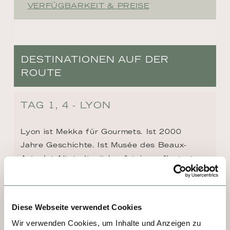
VERFÜGBARKEIT & PREISE
DESTINATIONEN AUF DER
ROUTE
TAG 1, 4 - LYON
Lyon ist Mekka für Gourmets. Ist 2000 
Jahre Geschichte. Ist Musée des Beaux-
Arts. Ist Altstadt mit kopfsteingepflasterten 
Gassen. Ist die Basilika Notre-Dame und 
eine grandiose Aussicht über Stadt und 
Land. Ist Seidenmalerei im schmucken 
Diese Webseite verwendet Cookies
Arbeiterviertel La Croix-Rousse. Ist der 
Wir verwenden Cookies, um Inhalte und Anzeigen zu
Gourmet-Tempel Les Halles de Lyon de Paul 