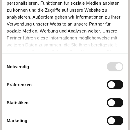
personalisieren, Funktionen für soziale Medien anbieten
Bocuse. Ist feinste Küche in den Bouchons. 
zu können und die Zugriffe auf unsere Website zu
Oh là là – so viel Sinnlichkeit. So viel Genuss.
analysieren. Außerdem geben wir Informationen zu Ihrer
Verwendung unserer Website an unsere Partner für
soziale Medien, Werbung und Analysen weiter. Unsere
Partner führen diese Informationen möglicherweise mit
weiteren Daten zusammen, die Sie ihnen bereitgestellt
haben oder die sie im Rahmen Ihrer Nutzung der Dienste
gesammelt haben.
Einwilligungsauswahl
Notwendig
Präferenzen
Statistiken
TAG 2 - MACON
Mit bunten Altstadthäusern und der alten 
Marketing
Kirche St. Vincent, mit Weinbergen und 